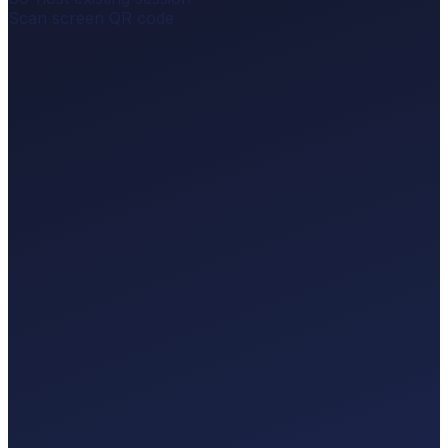
Scan screen QR code
Scaling Your Launch
LIVE
0 q
Scaling Your Launch
of4f4fb5
Audience scans to ask.
No questions yet.
Share the QR on your slide.
BGM
Status
Poll
Timer