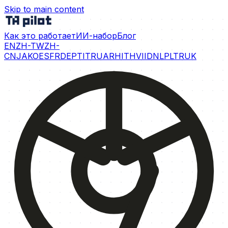
Skip to main content
Как это работает
ИИ-набор
Блог
EN
ZH-TW
ZH-
CN
JA
KO
ES
FR
DE
PT
IT
RU
AR
HI
TH
VI
ID
NL
PL
TR
UK