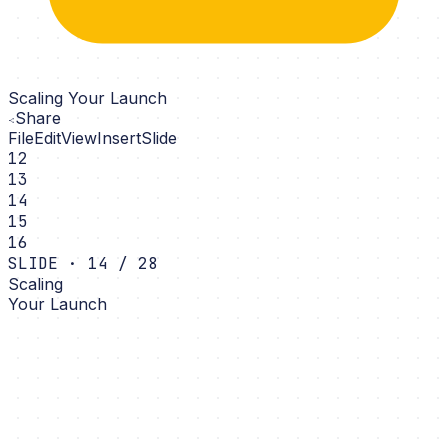
Scaling Your Launch
Share
File
Edit
View
Insert
Slide
12
13
14
15
16
SLIDE · 14 / 28
Scaling
Your Launch
TA pilot
AI teaching assistant · Chrome sidebar