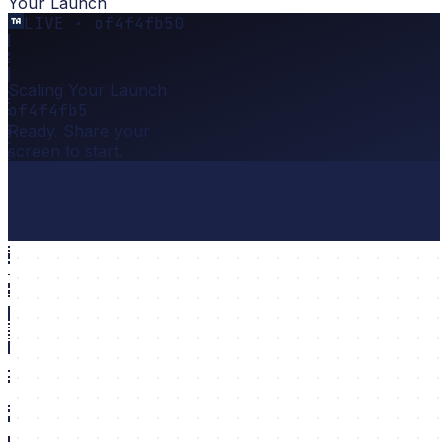
Your Launch
LIVE · of4f4fb5
0
Scaling Your Launch
of4f4fb5
Ready. Share your
screen to start.
BGM
Status
Poll
Timer