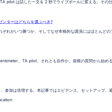
TA pilot は話した一文を 2 秒でライブポールに変える。その
: プレゼンターはどちらを選ぶべき?
t にもある。それぞれがいつ勝つか、そしてなぜ本格的な講演にはほと
entimeter、TA pilot、それとも自作か。規模の質問から始め
とき、参加は倍増する。本記事ではエビデンス、セットアップ、
ucation