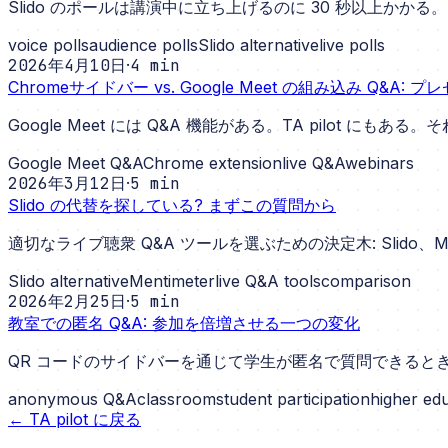
Slido のポールは講演中に立ち上げるのに 30 秒以上かかる。
voice polls
audience polls
Slido alternative
live polls
2026年4月10日
·
4
min
Chromeサイドバー vs. Google Meet の組み込み Q&A
Google Meet には Q&A 機能がある。TA pilo
Google Meet Q&A
Chrome extension
live Q&A
webinars
2026年3月12日
·
5
min
Slido の代替を探している? まずこの質問から
適切なライブ聴衆 Q&A ツールを選ぶための決定木: Slido、M
Slido alternative
Mentimeter
live Q&A tools
comparison
2026年2月25日
·
5
min
教室での匿名 Q&A: 参加を倍増させる一つの変化
QR コードのサイドバーを通じて学生が匿名で質問できる
anonymous Q&A
classroom
student participation
higher ed
←
TA pilot に戻る