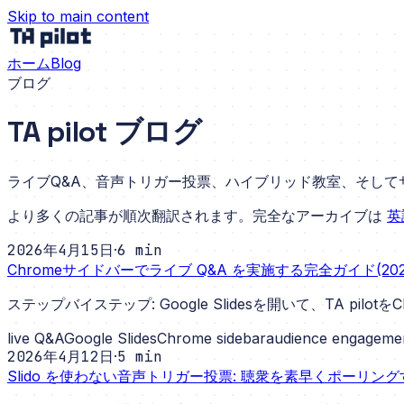
Skip to main content
ホーム
Blog
ブログ
TA pilot ブログ
ライブQ&A、音声トリガー投票、ハイブリッド教室、そし
より多くの記事が順次翻訳されます。完全なアーカイブは
英
2026年4月15日
·
6
min
Chromeサイドバーでライブ Q&A を実施する完全ガイド(202
ステップバイステップ: Google Slidesを開いて、TA 
live Q&A
Google Slides
Chrome sidebar
audience engageme
2026年4月12日
·
5
min
Slido を使わない音声トリガー投票: 聴衆を素早くポーリン